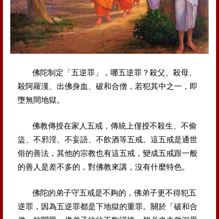
佛陀制定「五逆罪」，哪五逆罪？殺父、殺母、
殺阿羅漢、
出佛身血、破和合僧，若犯其中之一，即
墮無間地獄。
佛教傳授在家人五戒，傳統上僅授不殺生、不偷
盜、不邪淫
、不妄語、不飲酒等五戒。這五戒是通世
俗的善法，其他的
宗教也有這五戒，變成五戒跟一般
的善人是差不多的，對佛
教來講，沒有什麼特色。
佛陀的弟子守五戒是不夠的，佛弟子更不得犯五
逆罪，因為
五逆罪都是下地獄的重罪。關於「破和合