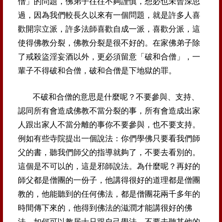
僧」的問題，佛弟
子往往不夠謹慎，想必也未曾深思
過，因為我們較長久以來
有一個問題，就是許多人喜
歡開宗立派，許多法師喜歡自成
一派，喜歡分派，這
使得佛教分裂，佛教分裂是很不好的。
在家佛弟子除
了戒殺盜淫妄酒以外，更必須留意「破和合僧
」，一
輩子不得破和合僧，破和合僧是下地獄的罪。
不破和合僧的意思是什麼呢？不要參與、支持、
認同所有會
造成佛教不當分裂的事，所有會造成出家
人跟出家人不當分
離的事你不要參與，也不要支持。
例如有些寺院提出一個說
法：你們學佛只要看我們師
父的書，聽我們師父的指導就夠
了，不要去看別的。
這個是不可以的，這是邪師說法。為什
麼呢？再好的
師父都是僧團的一份子，他講得很好的道理都
是僧團
教的，他能聽到的任何佛法，都是僧團花兩千多年的
時間傳下來的，他得到佛法的滋潤才能講很好的佛
法，如何
可以教居士只跟自己學法，不要去聽其他的